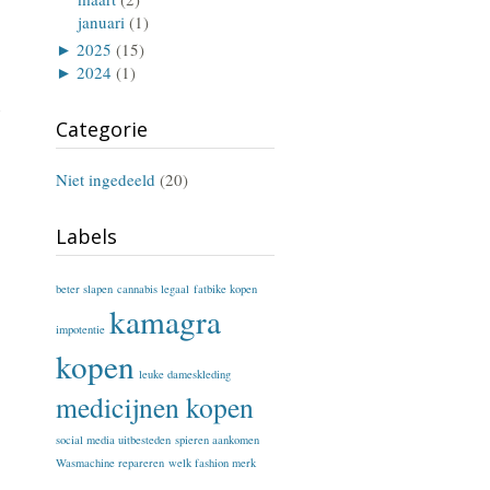
januari
(1)
►
2025
(15)
►
2024
(1)
n
Categorie
Niet ingedeeld
(20)
Labels
beter slapen
cannabis legaal
fatbike kopen
kamagra
impotentie
kopen
leuke dameskleding
medicijnen kopen
social media uitbesteden
spieren aankomen
Wasmachine repareren
welk fashion merk