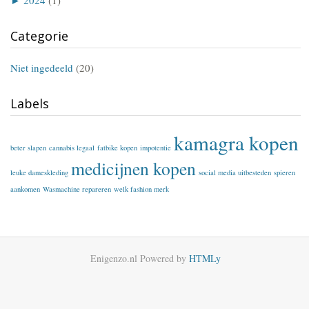
Categorie
Niet ingedeeld
(20)
Labels
kamagra kopen
beter slapen
cannabis legaal
fatbike kopen
impotentie
medicijnen kopen
leuke dameskleding
social media uitbesteden
spieren
aankomen
Wasmachine repareren
welk fashion merk
Enigenzo.nl
Powered by
HTMLy